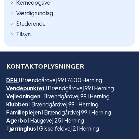
Kerneopgave
Værdigrundlag
Studerende
Tilsyn
KONTAKTOPLYSNINGER
DFH
l Brændgårdvej 99 l 7400 Herning
Vendepunktet
l Brændgårdvej 99 l Herning
Vejledningen
l Brændgårdvej 99 l Herning
Klubben
l Brændgårdvej 99 l Herning
Familieplejen
l Brændgårdvej 99 l Herning
Agerbo
l Haugevej 25 l Herning
Tjørringhus
l Gisselfeldvej 2 l Herning