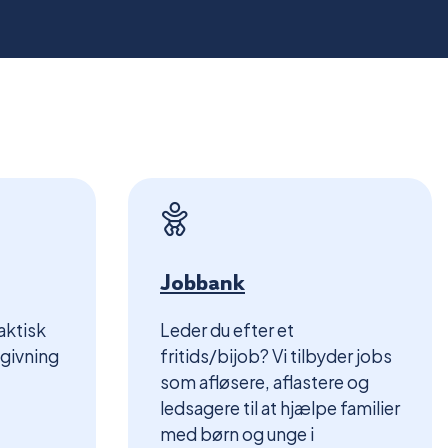
Jobbank
aktisk
Leder du efter et
vgivning
fritids/bijob? Vi tilbyder jobs
som afløsere, aflastere og
ledsagere til at hjælpe familier
med børn og unge i