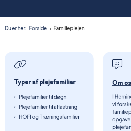
Du er her:
Forside
Familieplejen
Typer af plejefamilier
Om os 
I Herni
Plejefamilier til døgn
vi forsk
Plejefamilier til aflastning
familiep
HOFI og Træningsfamilier
opgave 
plejefam