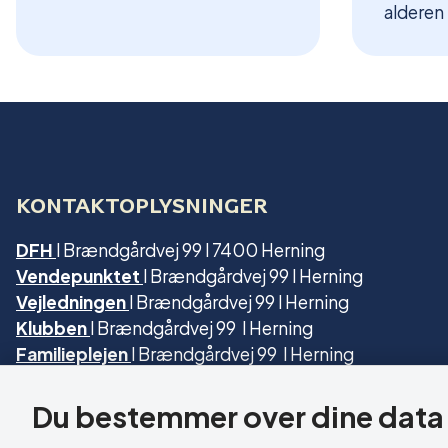
alderen 
KONTAKTOPLYSNINGER
DFH
l Brændgårdvej 99 l 7400 Herning
Vendepunktet
l Brændgårdvej 99 l Herning
Vejledningen
l Brændgårdvej 99 l Herning
Klubben
l Brændgårdvej 99 l Herning
Familieplejen
l Brændgårdvej 99 l Herning
Agerbo
l Haugevej 25 l Herning
Tjørringhus
l Gisselfeldvej 2 l Herning
Du bestemmer over dine data