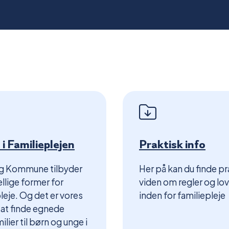
i Familieplejen
Praktisk info
ng Kommune tilbyder
Her på kan du finde pr
ellige former for
viden om regler og lo
leje. Og det er vores
inden for familiepleje
at finde egnede
ilier til børn og unge i